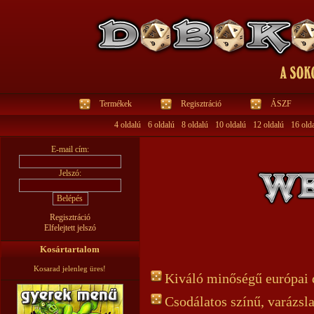
Termékek
Regisztráció
ÁSZF
4 oldalú
6 oldalú
8 oldalú
10 oldalú
12 oldalú
16 old
E-mail cím:
Jelszó:
Regisztráció
Elfelejtett jelszó
Kosártartalom
Kosarad jelenleg üres!
Kiváló minőségű európai
Csodálatos színű, varázsl