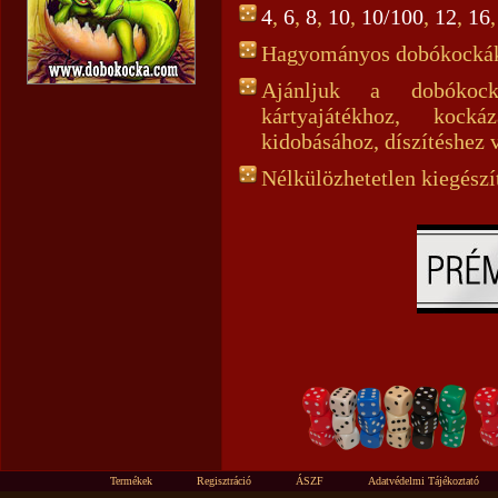
4
,
6
,
8
,
10
,
10/100
,
12
,
16
Hagyományos dobókockák
Ajánljuk a dobókockák
kártyajátékhoz, kocká
kidobásához, díszítéshez v
Nélkülözhetetlen kiegész
Termékek
Regisztráció
ÁSZF
Adatvédelmi Tájékoztató