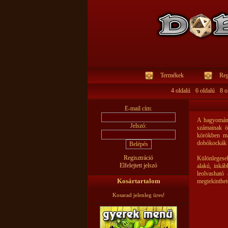
Termékek
Reg
4 oldalú
6 oldalú
8 o
E-mail cím:
A hagyomány
Jelszó:
számainak ö
körökben má
dobókockák 
Regisztráció
Különlegese
Elfelejtett jelszó
alakú, inkáb
leolvashat
Kosártartalom
megtekinthet
Kosarad jelenleg üres!