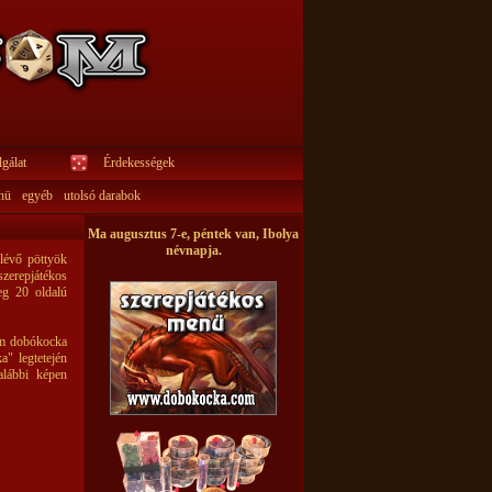
gálat
Érdekességek
nü
egyéb
utolsó darabok
Ma augusztus 7-e, péntek van, Ibolya
névnapja.
lévő pöttyök
zerepjátékos
eg 20 oldalú
em dobókocka
a" legtetején
lábbi képen