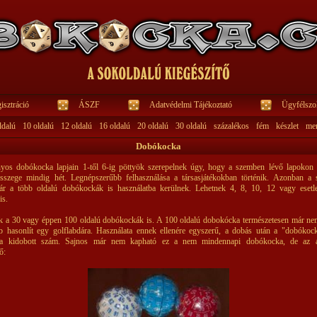
isztráció
ÁSZF
Adatvédelmi Tájékoztató
Ügyfélszol
ldalú
10 oldalú
12 oldalú
16 oldalú
20 oldalú
30 oldalú
százalékos
fém
készlet
me
Dobókocka
os dobókocka lapjain 1-től 6-ig pöttyök szerepelnek úgy, hogy a szemben lévő lapokon 
sszege mindig hét. Legnépszerűbb felhasználása a társasjátékokban történik. Azonban a s
r a több oldalú dobókockák is használatba kerülnek. Lehetnek 4, 8, 10, 12 vagy esetl
is.
k a 30 vagy éppen 100 oldalú dobókockák is. A 100 oldalú dobokócka természetesen már n
b hasonlít egy golflabdára. Használata ennek ellenére egyszerű, a dobás után a "dobókock
ó a kidobott szám. Sajnos már nem kapható ez a nem mindennapi dobókocka, de az a
ő: