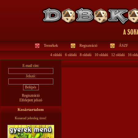
Termékek
Regisztráció
ÁSZF
4 oldalú
6 oldalú
8 oldalú
10 oldalú
12 oldalú
16 old
E-mail cím:
Jelszó:
Regisztráció
Elfelejtett jelszó
Kosártartalom
Kosarad jelenleg üres!