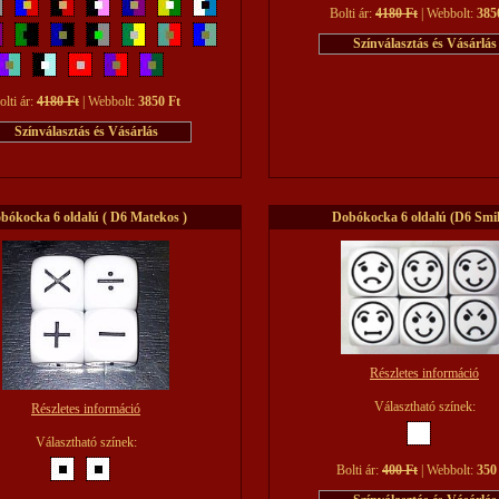
Bolti ár:
4180 Ft
| Webbolt:
385
olti ár:
4180 Ft
| Webbolt:
3850 Ft
bókocka 6 oldalú ( D6 Matekos )
Dobókocka 6 oldalú (D6 Smil
Részletes információ
Választható színek:
Részletes információ
Választható színek:
Bolti ár:
400 Ft
| Webbolt:
350