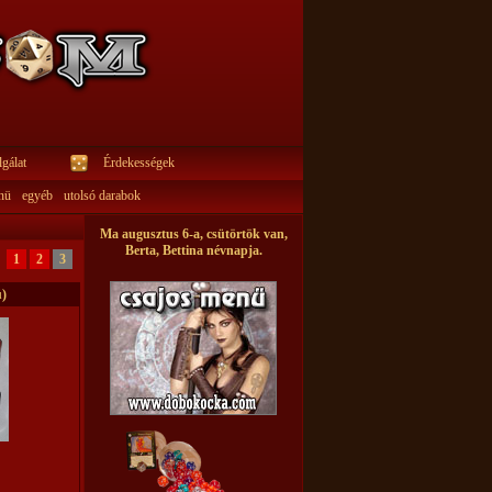
gálat
Érdekességek
nü
egyéb
utolsó darabok
Ma augusztus 6-a, csütörtök van,
Berta, Bettina névnapja.
1
2
3
ú)