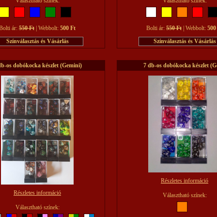
Választható színek:
Választható színek:
Bolti ár:
550 Ft
| Webbolt:
500 Ft
Bolti ár:
550 Ft
| Webbolt:
500
db-os dobókocka készlet (Gemini)
7 db-os dobókocka készlet (
Részletes információ
Részletes információ
Választható színek:
Választható színek: