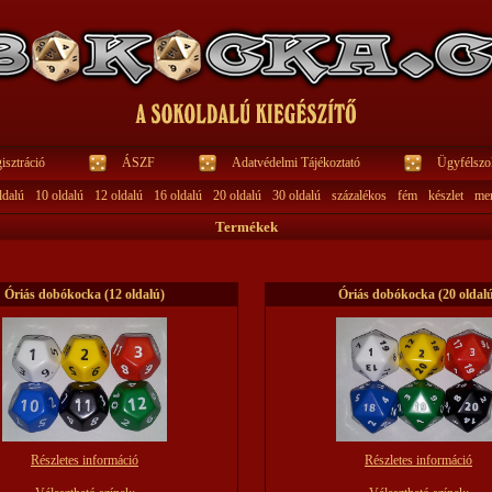
isztráció
ÁSZF
Adatvédelmi Tájékoztató
Ügyfélszol
ldalú
10 oldalú
12 oldalú
16 oldalú
20 oldalú
30 oldalú
százalékos
fém
készlet
me
Termékek
Óriás dobókocka (12 oldalú)
Óriás dobókocka (20 oldal
Részletes információ
Részletes információ