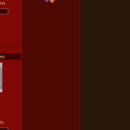
0 Ft
ey)
 Ft