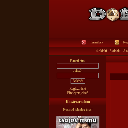
Termékek
Reg
4 oldalú
6 oldalú
8 o
E-mail cím:
Jelszó:
Regisztráció
Elfelejtett jelszó
Kosártartalom
Kosarad jelenleg üres!