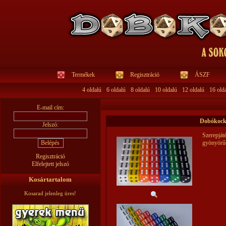
Termékek
Regisztráció
ÁSZF
4 oldalú
6 oldalú
8 oldalú
10 oldalú
12 oldalú
16 old
E-mail cím:
Dobókocka
Jelszó:
Szerepját
gyönyörű
Regisztráció
Elfelejtett jelszó
Kosártartalom
Kosarad jelenleg üres!