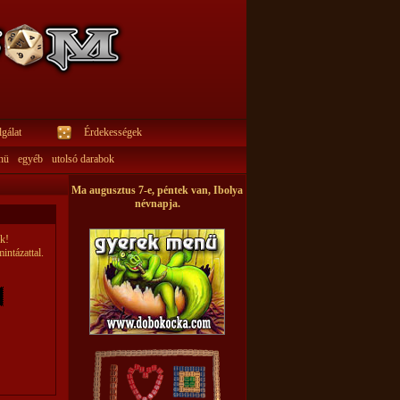
gálat
Érdekességek
nü
egyéb
utolsó darabok
Ma augusztus 7-e, péntek van, Ibolya
névnapja.
ek!
intázattal.