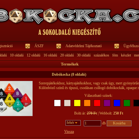
isztráció
ÁSZF
Adatvédelmi Tájékoztató
Ügyfélszol
ldalú
10 oldalú
12 oldalú
16 oldalú
20 oldalú
30 oldalú
százalékos
fém
készlet
me
Termékek
Dobókocka (8 oldalú)
Szerepjátékokhoz, kártyajátékokhoz, vagy csak úgy, mert gyönyörű
Különböző színű és típusú, csodásan csillogó dobókockák, opaque m
Választható színek:
Bolti ár:
270 Ft
| Webbolt:
250 Ft
fehér
db
Vissza