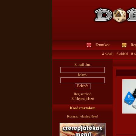
Termékek
Reg
4 oldalú
6 oldalú
8 o
E-mail cím:
Jelszó:
Regisztráció
Elfelejtett jelszó
Kosártartalom
Kosarad jelenleg üres!