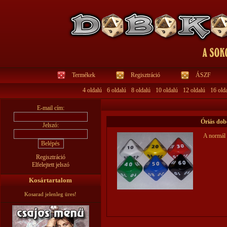
Termékek
Regisztráció
ÁSZF
4 oldalú
6 oldalú
8 oldalú
10 oldalú
12 oldalú
16 old
E-mail cím:
Óriás dob
Jelszó:
A normál 
Regisztráció
Elfelejtett jelszó
Kosártartalom
Kosarad jelenleg üres!