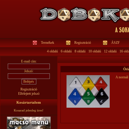
Termékek
Regisztráció
ÁSZF
4 oldalú
6 oldalú
8 oldalú
10 oldalú
12 oldalú
16 old
E-mail cím:
Óri
Jelszó:
A normál 
Regisztráció
Elfelejtett jelszó
Kosártartalom
Kosarad jelenleg üres!