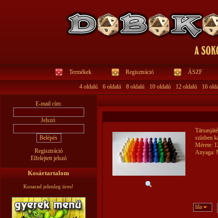
Termékek
Regisztráció
ÁSZF
4 oldalú
6 oldalú
8 oldalú
10 oldalú
12 oldalú
16 old
E-mail cím:
Jelszó:
Társasját
színben k
Mérete: 
Regisztráció
Anyaga: 
Elfelejtett jelszó
Kosártartalom
Kosarad jelenleg üres!
lila